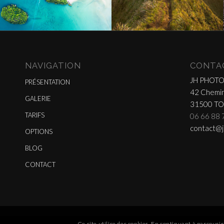
NAVIGATION
CONTA
JH PHOT
PRÉSENTATION
42 Chemin
GALERIE
31500 T
TARIFS
06 66 88 
contact@j
OPTIONS
BLOG
CONTACT
Ce site utilise des cookies. En continuant à parcourir 