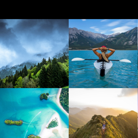
Sherwood Forest
South Africa
Mauritius
Barcelona