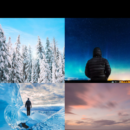
Iceland
Norway
The Arctic
Purple Reef