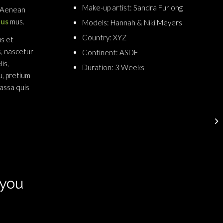
Make-up artist: Sandra Furlong
. Aenean
lus
mus.
Models: Hannah & Niki Meyers
Country: XYZ
s et
s, nascetur
Continent: ASDF
is,
Duration: 3 Weeks
u, pretium
assa quis
 you