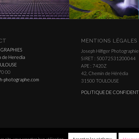
CT
MENTIONS LÉGALES
OGRAPHIES
Joseph Hilfiger Photographie
 de Heredia
SIRET : 50072531200044
OULOUSE
APE : 7420Z
70 00
42, Chemin de Hérédia
h-photographe.com
31500 TOULOUSE
POLITIQUE DE CONFIDENT
ce site, vous acceptez leur utilisation.
Accepter les réglages
Masquer 