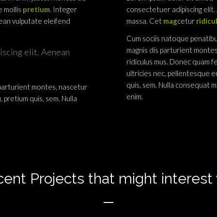
e mollis
pretium
. Integer
consectetuer adipiscing elit
ean vulputate eleifend
massa. Cet
mag
cetur
ridicu
Cum sociis natoque penatibu
magnis dis parturient monte
scing elit. Aenean
ridiculus mus. Donec quam fel
ultricies nec, pellentesque e
quis, sem. Nulla consequat m
parturient montes, nascetur
enim.
, pretium quis, sem. Nulla
ent Projects that might interest