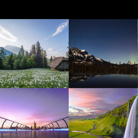
Belgium
Lake Takaho
Mumbai
Australia