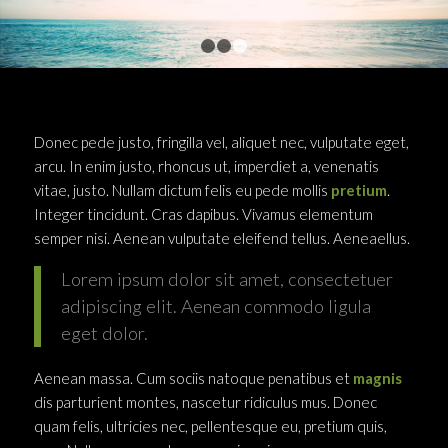
1
2
3
Donec pede justo, fringilla vel, aliquet nec, vulputate eget,
arcu. In enim justo, rhoncus ut, imperdiet a, venenatis
vitae, justo. Nullam dictum felis eu pede mollis
pretium
.
Integer tincidunt. Cras dapibus. Vivamus elementum
semper nisi. Aenean vulputate eleifend tellus. Aeneaellus.
Lorem ipsum dolor sit amet, consectetuer
adipiscing elit. Aenean commodo ligula
eget dolor.
Aenean massa. Cum sociis natoque penatibus et
magnis
dis parturient montes, nascetur ridiculus mus. Donec
quam felis, ultricies nec, pellentesque eu, pretium quis,