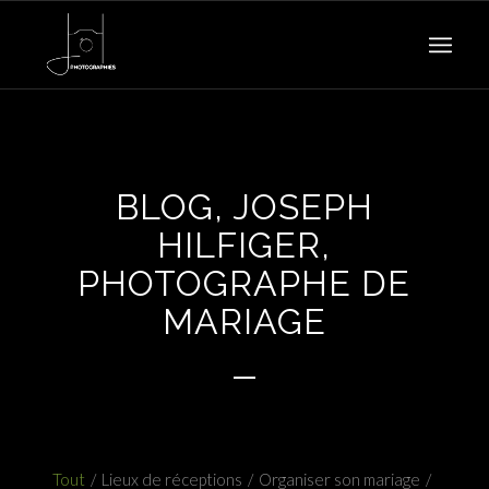
BLOG, JOSEPH
HILFIGER,
PHOTOGRAPHE DE
MARIAGE
Tout
/
Lieux de réceptions
/
Organiser son mariage
/