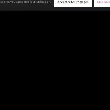
ce site, vous acceptez leur utilisation.
Accepter les réglages
Masquer 
 MARIAGE ET LOCATION 
TOULOUSE
e de services complète pour votre mariage à