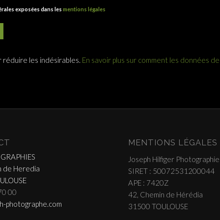
nérales exposées dans les
mentions légales
r réduire les indésirables.
En savoir plus sur comment les données d
CT
MENTIONS LÉGALES
OGRAPHIES
Joseph Hilfiger Photographie
 de Heredia
SIRET : 50072531200044
OULOUSE
APE : 7420Z
70 00
42, Chemin de Hérédia
h-photographe.com
31500 TOULOUSE