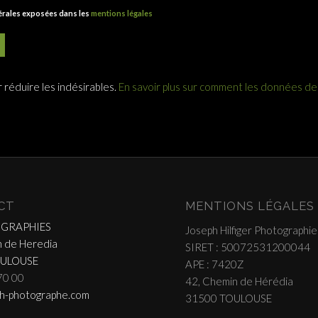
nérales exposées dans les
mentions légales
r réduire les indésirables.
En savoir plus sur comment les données d
CT
MENTIONS LÉGALES
OGRAPHIES
Joseph Hilfiger Photographie
 de Heredia
SIRET : 50072531200044
OULOUSE
APE : 7420Z
70 00
42, Chemin de Hérédia
h-photographe.com
31500 TOULOUSE