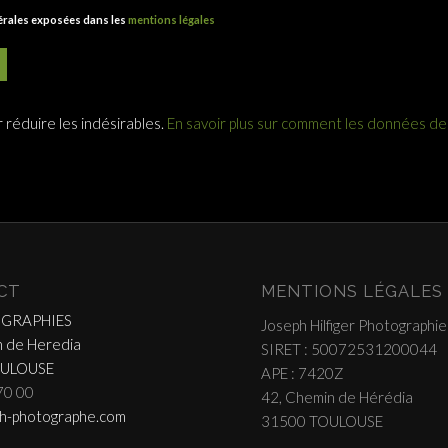
nérales exposées dans les
mentions légales
r réduire les indésirables.
En savoir plus sur comment les données d
CT
MENTIONS LÉGALES
OGRAPHIES
Joseph Hilfiger Photographie
 de Heredia
SIRET : 50072531200044
OULOUSE
APE : 7420Z
70 00
42, Chemin de Hérédia
h-photographe.com
31500 TOULOUSE