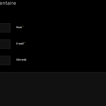
entaire
*
Nom
*
E-mail
Site web