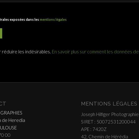
nérales exposées dans les
mentions légales
r réduire les indésirables.
En savoir plus sur comment les données d
CT
MENTIONS LÉGALES
OGRAPHIES
Joseph Hilfiger Photographie
 de Heredia
SIRET : 50072531200044
OULOUSE
APE : 7420Z
70 00
42, Chemin de Hérédia