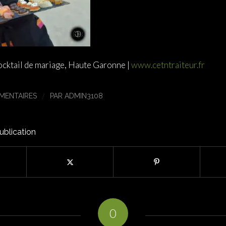
ocktail de mariage, Haute Garonne |
www.cetntraiteur.fr
/
MENTAIRES
PAR
ADMIN3108
ublication
0