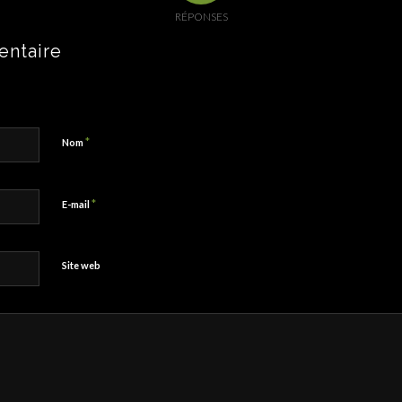
RÉPONSES
entaire
*
Nom
*
E-mail
Site web