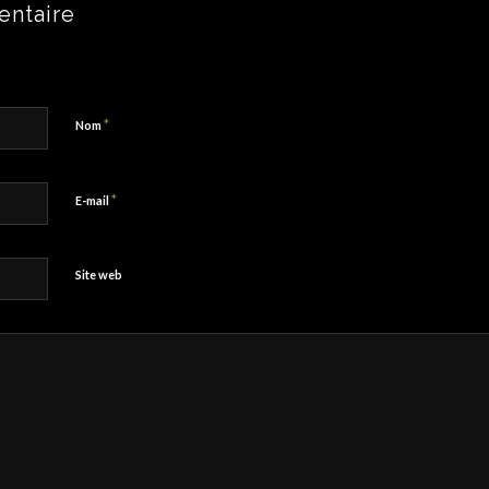
entaire
*
Nom
*
E-mail
Site web