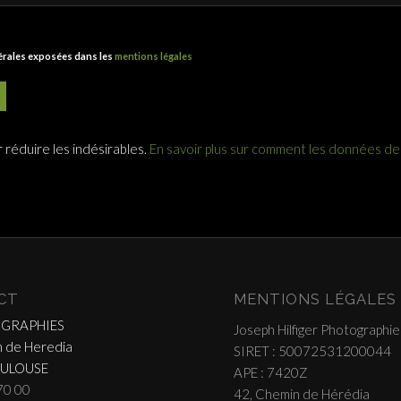
nérales exposées dans les
mentions légales
r réduire les indésirables.
En savoir plus sur comment les données d
CT
MENTIONS LÉGALES
OGRAPHIES
Joseph Hilfiger Photographie
 de Heredia
SIRET : 50072531200044
OULOUSE
APE : 7420Z
70 00
42, Chemin de Hérédia