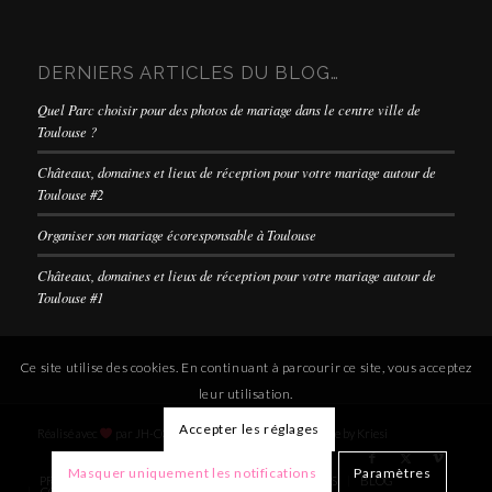
DERNIERS ARTICLES DU BLOG…
Quel Parc choisir pour des photos de mariage dans le centre ville de
Toulouse ?
Châteaux, domaines et lieux de réception pour votre mariage autour de
Toulouse #2
Organiser son mariage écoresponsable à Toulouse
Châteaux, domaines et lieux de réception pour votre mariage autour de
Toulouse #1
Ce site utilise des cookies. En continuant à parcourir ce site, vous acceptez
leur utilisation.
Accepter les réglages
Réalisé avec
par
JH-COMMUNICATION
-
Enfold Theme by Kriesi
Masquer uniquement les notifications
Paramètres
PRÉSENTATION
GALERIE
TARIFS
OPTIONS
BLOG
CONTACT